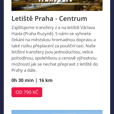
Letiště Praha - Centrum
Zajišťujeme transfery z a na letiště Václava
Havla (Praha Ruzyně). S námi se vyhnete
čekání na městskou hromadnou dopravu a
také riziku přeplacení za pouliční taxi. Naše
letištní transfery jsou jednoduchou, velice
pohodlnou, spolehlivou a cenově výhodnou
možností jak se nechat přepravit z letiště do
Prahy a dále.
0h 30 min | 16 km
OD 790 KČ