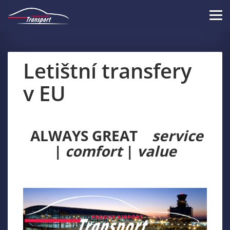
Skip
to
Tog
main
navi
content
Letištní transfery
v EU
ALWAYS GREAT
service
|
comfort
|
value