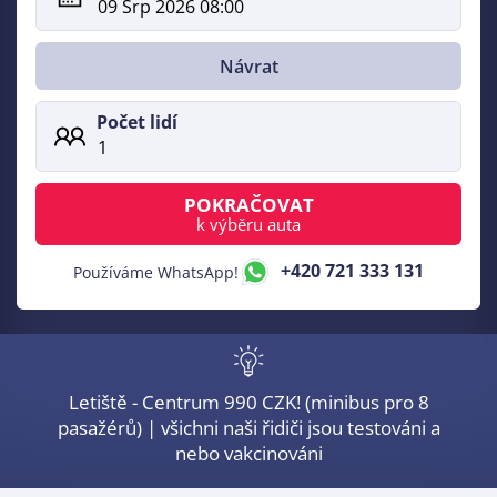
09 Srp 2026 08:00
single
trip,
Návrat
Executive
Počet lidí
cars
1
POKRAČOVAT
k výběru auta
+420 721 333 131
Používáme WhatsApp!
Letiště - Centrum 990 CZK! (minibus pro 8
pasažérů) | všichni naši řidiči jsou testováni a
nebo vakcinováni