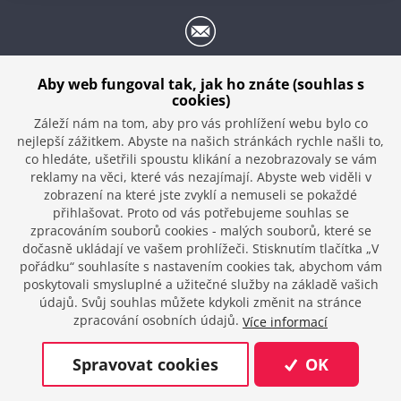
info@prague-airport-transport.co.uk
Aby web fungoval tak, jak ho znáte (souhlas s
cookies)
Záleží nám na tom, aby pro vás prohlížení webu bylo co
nejlepší zážitkem. Abyste na našich stránkách rychle našli to,
ADRESA:
co hledáte, ušetřili spoustu klikání a nezobrazovaly se vám
reklamy na věci, které vás nezajímají. Abyste web viděli v
SAFECARS s. r. o.
zobrazení na které jste zvyklí a nemuseli se pokaždé
Příčná 498/7, 276 01 Mělník
přihlašovat. Proto od vás potřebujeme souhlas se
zpracováním souborů cookies - malých souborů, které se
dočasně ukládají ve vašem prohlížeči. Stisknutím tlačítka „V
IC: 02358638, DIC: CZ02358638
pořádku“ souhlasíte s nastavením cookies tak, abychom vám
poskytovali smysluplné a užitečné služby na základě vašich
údajů. Svůj souhlas můžete kdykoli změnit na stránce
zpracování osobních údajů.
Více informací
© 2026
dmpCMS
Spravovat cookies
OK