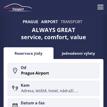
Skip
to
Tog
main
Prague
navi
content
PRAGUE
AIRPORT
TRANSPORT
Airport
ALWAYS GREAT
Transport
service, comfort, value
-
Prague
Rezervace jízdy
Jednodenní výlety
Airport
Od
Taxi
Transfer
Kam
-
790CZK
Datum a čas