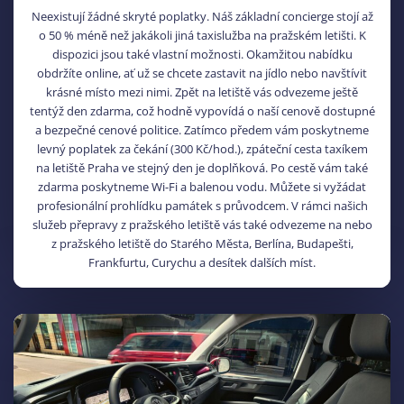
Neexistují žádné skryté poplatky. Náš základní concierge stojí až
o 50 % méně než jakákoli jiná taxislužba na pražském letišti. K
dispozici jsou také vlastní možnosti. Okamžitou nabídku
obdržíte online, ať už se chcete zastavit na jídlo nebo navštívit
krásné místo mezi nimi. Zpět na letiště vás odvezeme ještě
tentýž den zdarma, což hodně vypovídá o naší cenově dostupné
a bezpečné cenové politice. Zatímco předem vám poskytneme
levný poplatek za čekání (300 Kč/hod.), zpáteční cesta taxíkem
na letiště Praha ve stejný den je doplňková. Po cestě vám také
zdarma poskytneme Wi-Fi a balenou vodu. Můžete si vyžádat
profesionální prohlídku památek s průvodcem. V rámci našich
služeb přepravy z pražského letiště vás také odvezeme na nebo
z pražského letiště do Starého Města, Berlína, Budapešti,
Frankfurtu, Curychu a desítek dalších míst.