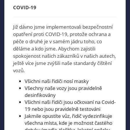
COVID-19
Již dávno jsme implementovali bezpečnostní
opatření proti COVID-19, protože ochrana a
péče o druhé je v samém jádru toho, co
děláme a kdo jsme. Abychom zajistili
spokojenost našich zákazníků v našich autech,
ještě více jsme zvýšili naše standardy čištění
vozů.
Všichni naši řidiči nosí masky
Všechny naše vozy jsou pravidelně
desinfikovány
Všichni naši řidiči jsou očkovaní na Covid-
19 nebo jsou pravidelně testováni
Jakmile opustíte vůz, řidič vydezinfikuje
všechna místa, kde je možnost častého
dotyku (madla, tlačítka, loketní opěrky,