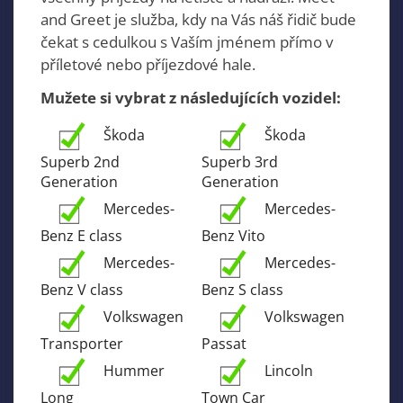
and Greet je služba, kdy na Vás náš řidič bude
čekat s cedulkou s Vaším jménem přímo v
příletové nebo příjezdové hale.
Mužete si vybrat z následujících vozidel:
Škoda
Škoda
Superb 2nd
Superb 3rd
Generation
Generation
Mercedes-
Mercedes-
Benz E class
Benz Vito
Mercedes-
Mercedes-
Benz V class
Benz S class
Volkswagen
Volkswagen
Transporter
Passat
Hummer
Lincoln
Long
Town Car