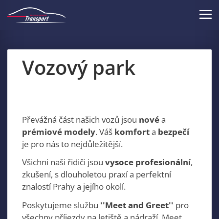
Skip
to
Tog
main
navi
content
Vozový park
Převážná část našich vozů jsou
nové
a
prémiové modely
. Váš
komfort
a
bezpečí
je pro nás to nejdůležitější.
Všichni naši řidiči jsou
vysoce profesionální
,
zkušení, s dlouholetou praxí a perfektní
znalostí Prahy a jejího okolí.
Poskytujeme službu
''Meet and Greet''
pro
všechny příjezdy na letiště a nádraží. Meet