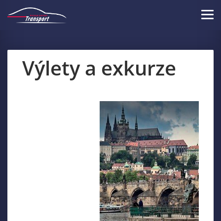
Skip
to
Tog
main
navi
content
Výlety a exkurze