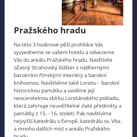
Pražského hradu
Na této 3 hodinové pěší prohlídce Vás
vyzvedneme ve vašem hotelu a odvezeme
Vás do areálu Pražského hradu. Navštívíte
úžasný Strahovský klášter s nádhernými
barokními římskými interiéry a barokní
knihovnou. Navštívíme také Loretu - barokní
historickou památku a uvidíme její
neocenitelnou sbírku Loretánského pokladu,
která zahrnuje neuvěřitelné zlaté předměty a
památky z 15. - 16. století. Pak navštívíme
nejvyšší katedrálu v Evropě, katedrálu sv. Víta.
a mnoho dalších míst v areálu Pražského
hradu.