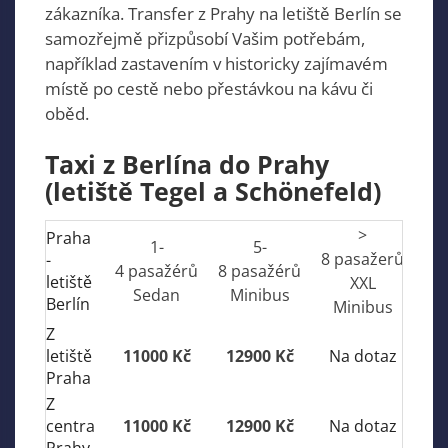
zákazníka. Transfer z Prahy na letiště Berlín se
samozřejmě přizpůsobí Vašim potřebám,
například zastavením v historicky zajímavém
místě po cestě nebo přestávkou na kávu či
oběd.
Taxi z Berlína do Prahy
(letiště Tegel a Schönefeld)
>
Praha
1-
5-
8 pasažerů
-
4 pasažérů
8 pasažérů
letiště
XXL
Sedan
Minibus
Berlín
Minibus
Z
letiště
11000 Kč
12900 Kč
Na dotaz
Praha
Z
centra
11000 Kč
12900 Kč
Na dotaz